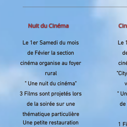
Nuit du Cinéma
Cin
Le 1er Samedi du mois
Le 
de Févier la section
de
cinéma organise au foyer
cin
rural
"Cit
" Une nuit du cinéma"
v
3 Films sont projetés lors
" U
de la soirée sur une
de 
thématique particulière
Une petite restauration
1 F